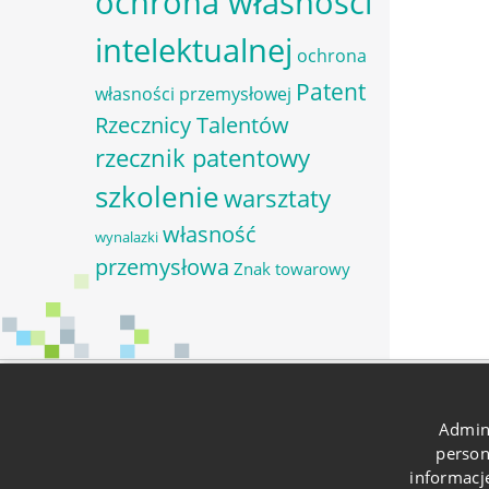
ochrona własności
intelektualnej
ochrona
Patent
własności przemysłowej
Rzecznicy Talentów
rzecznik patentowy
szkolenie
warsztaty
własność
wynalazki
przemysłowa
Znak towarowy
Ostatni
Admin
Przerwa 
person
13 grud
Oferujemy profesjonalne i
informacj