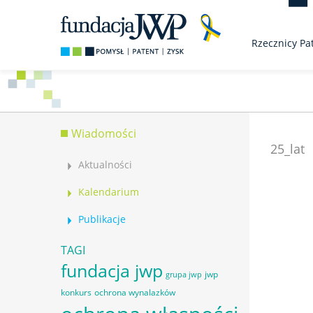
Rzecznicy Pa
Wiadomości
25_lat
Aktualności
Kalendarium
Publikacje
TAGI
fundacja jwp
jwp
grupa jwp
konkurs
ochrona wynalazków