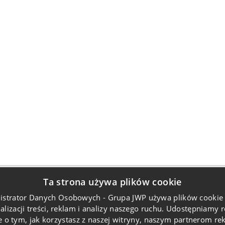
Ta strona używa plików cookie
e posty
Kontakt
istrator Danych Osobowych - Grupa JWP używa plików cookie 
FUNDACJA JWP MASZ POMYS
świąteczna
alizacji treści, reklam i analizy naszego ruchu. Udostępniamy 
PATENT. MASZ ZYSK!
nia 2025
e o tym, jak korzystasz z naszej witryny, naszym partnerom 
UL. MIŃSKA 75,